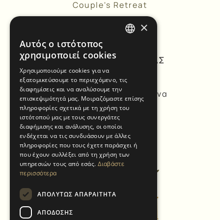
Couple's Retreat
Business Retreat
×
Αυτός ο ιστότοπος
GREEK
χρησιμοποιεί cookies
ΣΤΟΙΧΕΙΑ ΕΠΙΚΟΙΝΩΝΙΑΣ
ENGLISH
Χρησιμοποιούμε cookies για να
εξατομικεύσουμε το περιεχόμενο, τις
διαφημίσεις και να αναλύσουμε την
Πυθαγόρα 58, Αγία Μαρίνα
επισκεψιμότητά μας. Μοιραζόμαστε επίσης
Κορωπί, Τ.Κ. 194 00
πληροφορίες σχετικά με τη χρήση του
ιστότοπού μας με τους συνεργάτες
+30. 6946998298
διαφήμισης και ανάλυσης, οι οποίοι
ενδέχεται να τις συνδυάσουν με άλλες
info@ktimavelli.gr
πληροφορίες που τους έχετε παράσχει ή
που έχουν συλλέξει από τη χρήση των
υπηρεσιών τους από εσάς.
Διαβάστε
περισσότερα
ΑΠΟΛΎΤΩΣ ΑΠΑΡΑΊΤΗΤΑ
ΑΠΌΔΟΣΗΣ