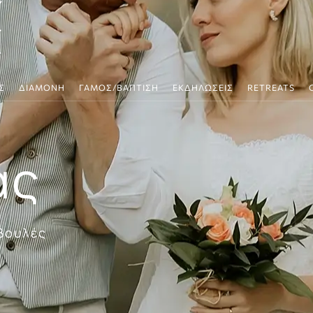
Σ
ΔΙΑΜΟΝΗ
ΓΑΜΟΣ/ΒΑΠΤΙΣΗ
ΕΚΔΗΛΩΣΕΙΣ
RETREATS
ας
βουλές