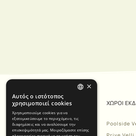
×
Αυτός ο ιστότοπος
GREEK
ΠΛΟΗΓΗΣΗ
ΧΩΡΟΙ ΕΚ
χρησιμοποιεί cookies
ENGLISH
Χρησιμοποιούμε cookies για να
εξατομικεύσουμε το περιεχόμενο, τις
Αρχική
Poolside Ve
διαφημίσεις και να αναλύσουμε την
επισκεψιμότητά μας. Μοιραζόμαστε επίσης
Προφίλ
Prive Velli
πληροφορίες σχετικά με τη χρήση του