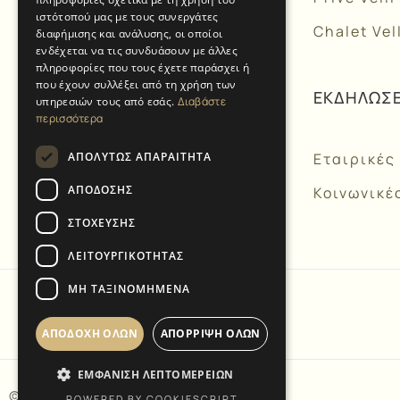
ιστότοπού μας με τους συνεργάτες
Υπηρεσίες
Chalet Vel
διαφήμισης και ανάλυσης, οι οποίοι
ενδέχεται να τις συνδυάσουν με άλλες
Διαμονή
πληροφορίες που τους έχετε παράσχει ή
που έχουν συλλέξει από τη χρήση των
Εκκλησίες
ΕΚΔΗΛΩΣΕ
υπηρεσιών τους από εσάς.
Διαβάστε
περισσότερα
Gallery
ΑΠΟΛΎΤΩΣ ΑΠΑΡΑΊΤΗΤΑ
Εταιρικές
Blog
ΑΠΌΔΟΣΗΣ
Κοινωνικέ
Επικοινωνία
ΣΤΌΧΕΥΣΗΣ
ΛΕΙΤΟΥΡΓΙΚΌΤΗΤΑΣ
ΜΗ ΤΑΞΙΝΟΜΗΜΈΝΑ
ΑΠΟΔΟΧΉ ΌΛΩΝ
ΑΠΌΡΡΙΨΗ ΌΛΩΝ
ΕΜΦΆΝΙΣΗ ΛΕΠΤΟΜΕΡΕΙΏΝ
© 2025 | Κτήμα Βέλλη
POWERED BY COOKIESCRIPT