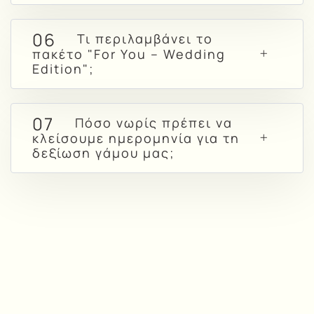
06
Τι περιλαμβάνει το
πακέτο "For You – Wedding
Edition";
07
Πόσο νωρίς πρέπει να
κλείσουμε ημερομηνία για τη
δεξίωση γάμου μας;
Ζητήστε
Κλείστε τώρα την
μια
προσωπική σας ξενάγηση
και ξεκινήστε να
Προσωπική