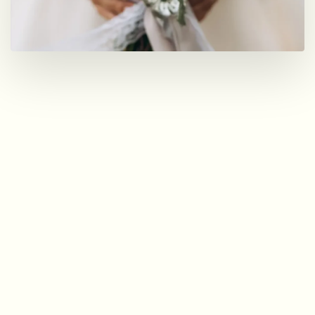
Καλοκαιρινοί, Χειμερινοί &
Χριστουγεννιάτικοι Γάμοι
Το Κτήμα Βέλλη προσφέρει γάμους για
κάθε εποχή: καλοκαιρινούς δίπλα στην
πισίνα και σε καταπράσινους κήπους,
χειμερινούς σε ζεστούς εσωτερικούς
χώρους και μαγικούς γάμους
χριστουγεννιάτικους με γιορτινή
ατμόσφαιρα. Επιλέξτε το στυλ που σας