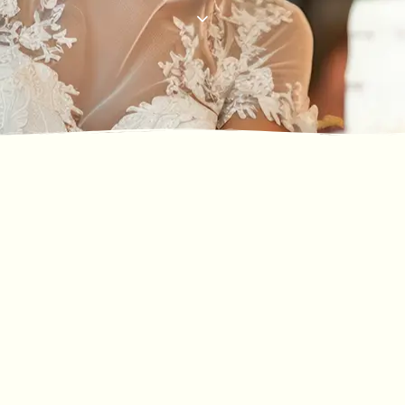
ΚΤΗΜΑ ΒΕΛΛΗ
Ζήστε τον Γάμο των
Ονείρων Σας στο Κτήμα
Βέλλη
Ένας
μαγευτικός χώρος
γεμάτος
ρομαντισμό
, φύση και αυθεντική