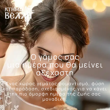
Ο γάμος σας
μια ημέρα που θα μείνει
αξέχαστη
Ένας χώρος γεμάτος ρομαντισμό, φύση
και παράδοση, σχεδιασμένος για να κάνει
την πιο όμορφη ημέρα της ζωής σας
μοναδική.